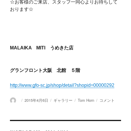
☆お客様のご来店、スタッフ一同心よりお待ちして
おります☆
MALAIKA MITI うめきた店
グランフロント大阪 北館 ５階
http://www.gfo-sc.jp/shop/detail?shopid=00000292
投
投
2015年4月6日
フ
ギャラリー
カ
Tom Horn
☆
コメント
稿
稿
ォ
テ
ご
者
日:
ー
ゴ
紹
マ
リ
介
ッ
ー
☆
ト
に