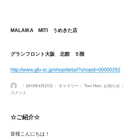
MALAIKA MITI うめきた店
グランフロント大阪 北館 ５階
http://www.gfo-sc.jp/shop/detail?shopid=00000292
投
投
2015年4月21日
フ
ギャラリー
カ
Tom Horn
,
お知らせ
☆★2
稿
稿
ォ
テ
周
コメント
者
日:
ー
ゴ
年
マ
リ
祭
ッ
ー
★☆
☆ご紹介☆
ト
に
皆様こんにちは！