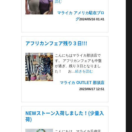
読む
マライカ アメリカ駐在ブロ
グ
2024/05/16 01:41
アフリカンフェア残り３日!!!
こんにちはマライカ那須店で
す。 アフリカンフェアも中盤
が過ぎ、残り３日となりまし
た！ お…
続きを読む
マライカ OUTLET 那須店
2023/06/17 12:51
NEWストーン入荷しました！(少量入
荷)
こんにちは、マライカ千歳店