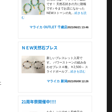
です！ 天然石好きの方に朗報
です♪ 今までお店になかった
NEWストーンの丸…
続きを読
む
マライカ OUTLET 千歳店
2021/06/21 13:46
ＮＥＷ天然石ブレス
新しいブレスレット入荷で
す。 パワーストーンの組み合
わせブレス４種。￥2,500～ ス
ライドボールブ…
続きを読む
マライカ 新潟
2021/05/08 12:26
に
21周年祭開催中!!!!
お久しぶりです！長崎店で