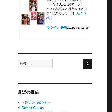
す！ 皆さんお元気でしょう
か？ お陰様で21周年を迎える
事が出来ました！ 日…
続きを
読む
マライカ 長崎
2021/03/27 17:36
検
検
索
索
対
象:
最近の投稿
＜閉店のお知らせ＞
Derrick Gordon