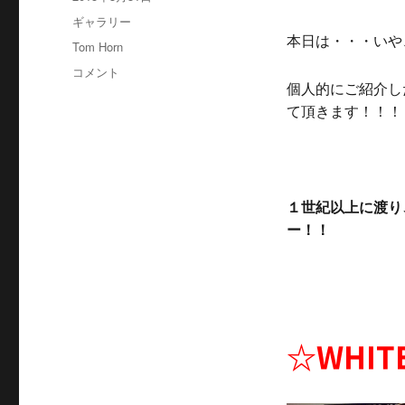
稿
稿
フ
ギャラリー
者
日:
ォ
本日は・・・いや
カ
Tom Horn
ー
テ
残
コメント
マ
ゴ
個人的にご紹介し
り
ッ
リ
僅
て頂きます！！！
ト
ー
か！
ブ
ー
ツ
の
１世紀以上に渡り
王
ー！！
様、
WHITE’S
BOOTS
に
☆WHITE